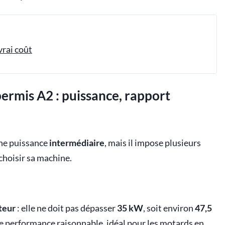
vrai coût
ermis A2 : puissance, rapport
ne puissance
intermédiaire
, mais il impose plusieurs
choisir sa machine.
teur
: elle ne doit pas dépasser
35 kW
, soit environ
47,5
de performance raisonnable, idéal pour les motards en