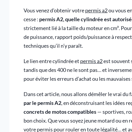
Vous venez d’obtenir votre
permis a2
ou vous en
cesse :
permis A2, quelle cylindrée est autoris
strictement lié à la taille du moteur en cm³. Pour
de puissance, rapport poids/puissance à respecter
techniques qu’il n’y paraît.
Le lien entre cylindrée et
permis a2
est souvent 
tandis que des 400 ne le sont pas… et inversemen
pour éviter les erreurs d’achat ou les mauvaises 
Dans cet article, nous allons démêler le vrai du 
par le permis A2
, en déconstruisant les idées re
concrets de motos compatibles
— sportives, roa
bon choix. Que vous soyez jeune motard ou en r
votre permis pour rouler en toute légalité… et av