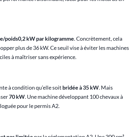
ce/poids0,2 kW par kilogramme
. Concrètement, cela
opper plus de 36 kW. Ce seuil vise à éviter les machines
ciles à maîtriser sans expérience.
nte à condition qu’elle soit
bridée à 35 kW
. Mais
sser
70 kW
. Une machine développant 100 chevaux à
oguée pour le permis A2.
est pas limitée
par la réglementation A2. Une 300 cm³