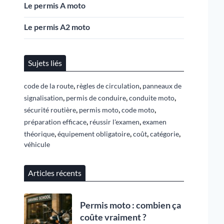
Le permis A moto
Le permis A2 moto
Sujets liés
,
,
code de la route
règles de circulation
panneaux de
,
,
,
signalisation
permis de conduire
conduite moto
,
,
,
sécurité routière
permis moto
code moto
,
,
préparation efficace
réussir l'examen
examen
,
,
,
,
théorique
équipement obligatoire
coût
catégorie
véhicule
Articles récents
Permis moto : combien ça
coûte vraiment ?