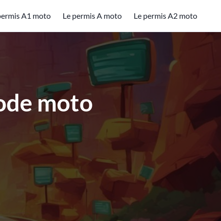
permis A1 moto
Le permis A moto
Le permis A2 moto
code moto